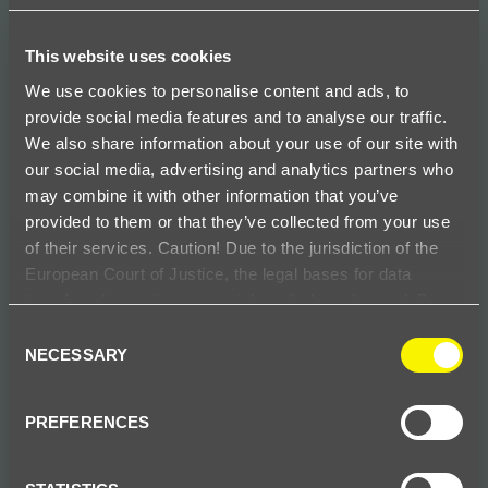
Lösungen
This website uses cookies
FRÄNKISCHE bietet die passenden
We use cookies to personalise content and ads, to
Lösungen
provide social media features and to analyse our traffic.
We also share information about your use of our site with
our social media, advertising and analytics partners who
may combine it with other information that you’ve
provided to them or that they’ve collected from your use
of their services. Caution! Due to the jurisdiction of the
European Court of Justice, the legal bases for data
transfer when using our social media has changed. By
clicking the Accept Cookies field, you agree to the data
Consent
transfer to the USA. Details on your consent can be
NECESSARY
Selection
found in our Data Privacy Statement available at
data
protection
.
PREFERENCES