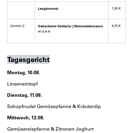
1,50 €
Langkornreis
Gericht 2
4,70 €
Gebackener Seelachs | Remouladensauce
A1,C,D,G
Tagesgericht
Montag, 10.08.
Linseneintopf
Dienstag, 11.08.
Schupfnudel Gemüsepfanne & Kräuterdip
Mittwoch, 12.08.
Gemüsereispfanne & Zitronen Joghurt