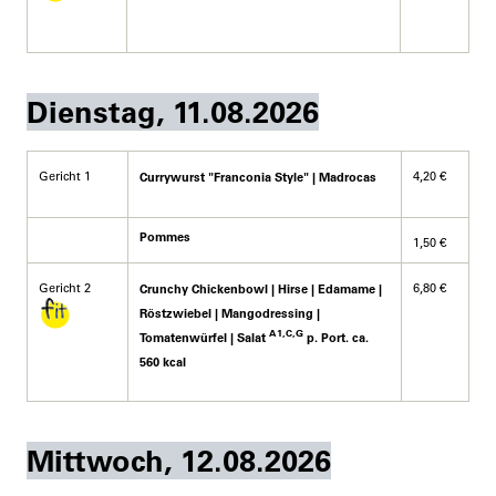
Dienstag, 11.08.2026
Gericht 1
4,20 €
Currywurst "Franconia Style" | Madrocas
Pommes
1,50 €
Gericht 2
6,80 €
Crunchy Chickenbowl | Hirse | Edamame |
Röstzwiebel | Mangodressing |
A1,C,G
Tomatenwürfel | Salat
p. Port. ca.
560 kcal
Mittwoch, 12.08.2026