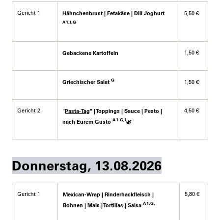
Gericht 1
Hähnchenbrust | Fetakäse | Dill Joghurt
5,50
€
A1,I,G
1,50 €
Gebackene Kartoffeln
G
Griechischer Salat
1,50 €
Gericht 2
4,50 €
"
Pasta-Tag
" | Toppings | Sauce | Pesto |
A1.G,I
nach Eurem Gusto
🌿
Donnerstag, 13.08.2026
Gericht 1
5,80 €
Mexican-Wrap | Rinderhackfleisch |
A1,G,
Bohnen | Mais | Tortillas | Salsa