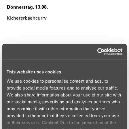
Donnerstag, 13.08.
Kichererbsencurry
🥗🧁 everyday
This website uses cookies
Frühstück 🥐
09:00 - 11:00 Uhr
We use cookies to personalise content and ads, to
provide social media features and to analyse our traffic.
Smoothies 🥛
We also share information about your use of our site with
All day long
our social media, advertising and analytics partners who
verschiedene Sorten nach Wahl
3,50 EUR
may combine it with other information that you’ve
provided to them or that they’ve collected from your use
Salat
🥗
of their services. Caution! Due to the jurisdiction of the
11:00 - 13:00 Uhr